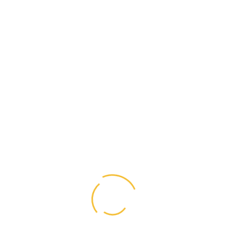
P
lit, sed do eiusmod tempor incididunt ut labore et dolore
exercitation ullamco laboris nisi ut aliquip ex ea commodo
uptate velit esse cillum dolore eu fugiat nulla pariatur.
lit, sed do eiusmod tempor incididunt ut labore et dolore
exercitation ullamco laboris nisi ut aliquip ex ea commodo
gy consulting.